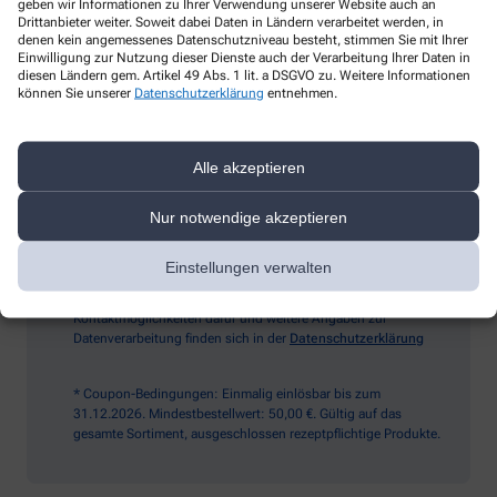
geben wir Informationen zu Ihrer Verwendung unserer Website auch an
Drittanbieter weiter. Soweit dabei Daten in Ländern verarbeitet werden, in
denen kein angemessenes Datenschutzniveau besteht, stimmen Sie mit Ihrer
Einwilligung zur Nutzung dieser Dienste auch der Verarbeitung Ihrer Daten in
diesen Ländern gem. Artikel 49 Abs. 1 lit. a DSGVO zu. Weitere Informationen
Sind Sie ein Mensch? Dann wählen Sie bitte
das Herz
können Sie unserer
Datenschutzerklärung
entnehmen.
Ich möchte den im Namen meiner Apotheke versandten News-
Alle akzeptieren
Service abonnieren, der von der Alliance Healthcare Deutschland
GmbH (AHD) angeboten wird. Hiermit willige ich ein, dass AHD
Nur notwendige akzeptieren
meine E-Mail-Adresse zum Versand des News-Service
verarbeitet. AHD setzt für den Versand und die Analyse des
Newsletters den Dienstleister Emarsys ein. Die Einwilligung
Einstellungen verwalten
kann jederzeit für die Zukunft widerrufen werden (z.B. über den
Abmelde-Link in jedem Newsletter). Die sonstigen
Kontaktmöglichkeiten dafür und weitere Angaben zur
Datenverarbeitung finden sich in der
Datenschutzerklärung
* Coupon-Bedingungen: Einmalig einlösbar bis zum
31.12.2026. Mindestbestellwert: 50,00 €. Gültig auf das
gesamte Sortiment, ausgeschlossen rezeptpflichtige Produkte.