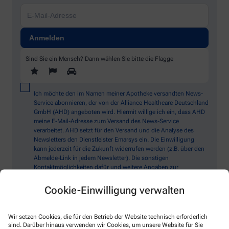
Sind Sie ein Mensch? Dann wählen Sie bitte
die Flagge
Ich möchte den im Namen meiner Apotheke versandten News-
Service abonnieren, der von der Alliance Healthcare Deutschland
GmbH (AHD) angeboten wird. Hiermit willige ich ein, dass AHD
meine E-Mail-Adresse zum Versand des News-Service
verarbeitet. AHD setzt für den Versand und die Analyse des
Newsletters den Dienstleister Emarsys ein. Die Einwilligung
kann jederzeit für die Zukunft widerrufen werden (z.B. über den
Abmelde-Link in jedem Newsletter). Die sonstigen
Kontaktmöglichkeiten dafür und weitere Angaben zur
Datenverarbeitung finden sich in der
Datenschutzerklärung
Cookie-Einwilligung verwalten
* Coupon-Bedingungen: Einmalig einlösbar bis zum
31.12.2026. Mindestbestellwert: 50,00 €. Gültig auf das
Wir setzen Cookies, die für den Betrieb der Website technisch erforderlich
gesamte Sortiment, ausgeschlossen rezeptpflichtige Produkte.
sind. Darüber hinaus verwenden wir Cookies, um unsere Website für Sie