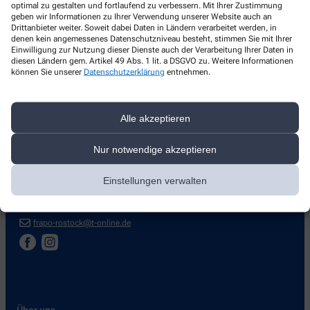
optimal zu gestalten und fortlaufend zu verbessern. Mit Ihrer Zustimmung
geben wir Informationen zu Ihrer Verwendung unserer Website auch an
Drittanbieter weiter. Soweit dabei Daten in Ländern verarbeitet werden, in
denen kein angemessenes Datenschutzniveau besteht, stimmen Sie mit Ihrer
Einwilligung zur Nutzung dieser Dienste auch der Verarbeitung Ihrer Daten in
diesen Ländern gem. Artikel 49 Abs. 1 lit. a DSGVO zu. Weitere Informationen
können Sie unserer
Datenschutzerklärung
entnehmen.
Kontakt
Alle akzeptieren
Fritz-Reuter-Apotheke
Nur notwendige akzeptieren
Doberaner Straße 43 B
,
18057
Rostock
0381/4932220
Einstellungen verwalten
0381/4932223
frapo-rostock@t-online.de
Über uns